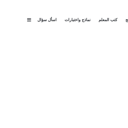
إضافة عمود جا
ج
كتب المعلم
نماذج واختبارات
اسأل سؤال