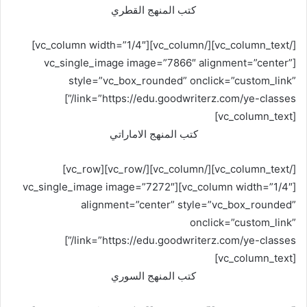
كتب المنهج القطري
[/vc_column_text][/vc_column][vc_column width=”1/4″]
[vc_single_image image=”7866″ alignment=”center”
style=”vc_box_rounded” onclick=”custom_link”
link=”https://edu.goodwriterz.com/ye-classes/”]
[vc_column_text]
كتب المنهج الاماراتي
[/vc_column_text][/vc_column][/vc_row][vc_row]
[vc_column width=”1/4″][vc_single_image image=”7272″
alignment=”center” style=”vc_box_rounded”
onclick=”custom_link”
link=”https://edu.goodwriterz.com/ye-classes/”]
[vc_column_text]
كتب المنهج السوري