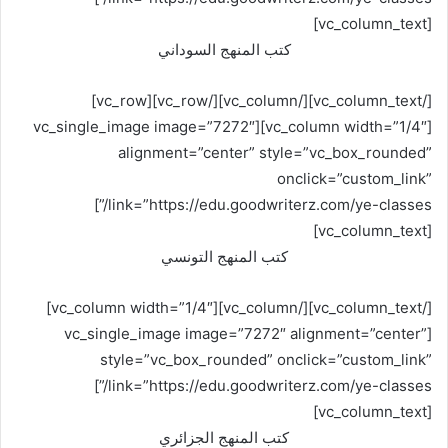
[vc_column_text]
كتب المنهج السوداني
[/vc_column_text][/vc_column][/vc_row][vc_row]
[vc_column width=”1/4″][vc_single_image image=”7272″
alignment=”center” style=”vc_box_rounded”
onclick=”custom_link”
link=”https://edu.goodwriterz.com/ye-classes/”]
[vc_column_text]
كتب المنهج التونسي
[/vc_column_text][/vc_column][vc_column width=”1/4″]
[vc_single_image image=”7272″ alignment=”center”
style=”vc_box_rounded” onclick=”custom_link”
link=”https://edu.goodwriterz.com/ye-classes/”]
[vc_column_text]
كتب المنهج الجزائري