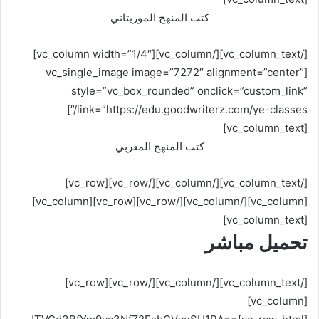
كتب المنهج الموريتاني
[/vc_column_text][/vc_column][vc_column width=”1/4″]
[vc_single_image image=”7272″ alignment=”center”
style=”vc_box_rounded” onclick=”custom_link”
link=”https://edu.goodwriterz.com/ye-classes/”]
[vc_column_text]
كتب المنهج المغربي
[/vc_column_text][/vc_column][/vc_row][vc_row]
[vc_column][/vc_column][/vc_row][vc_row][vc_column]
[vc_column_text]
تحميل مباشر
[/vc_column_text][/vc_column][/vc_row][vc_row]
[vc_column]