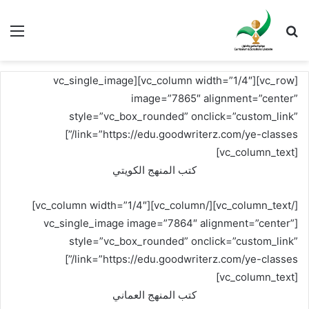
بحث عن
الق
[vc_row][vc_column width=”1/4″][vc_single_image
image=”7865″ alignment=”center”
style=”vc_box_rounded” onclick=”custom_link”
link=”https://edu.goodwriterz.com/ye-classes/”]
[vc_column_text]
كتب المنهج الكويتي
[/vc_column_text][/vc_column][vc_column width=”1/4″]
[vc_single_image image=”7864″ alignment=”center”
style=”vc_box_rounded” onclick=”custom_link”
link=”https://edu.goodwriterz.com/ye-classes/”]
[vc_column_text]
كتب المنهج العماني