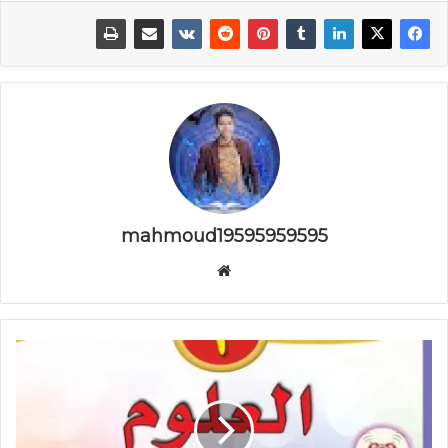
mahmoud19595959595
موقع
الويب