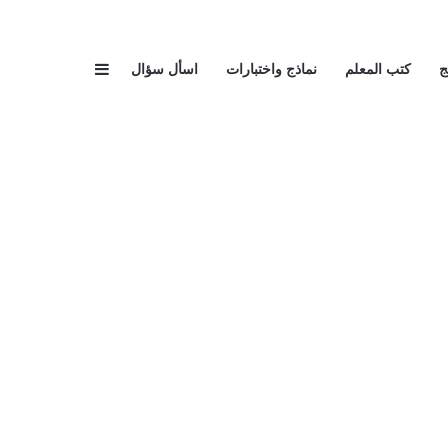
إضافة عمود جا
ج
كتب المعلم
نماذج واختبارات
اسأل سؤال