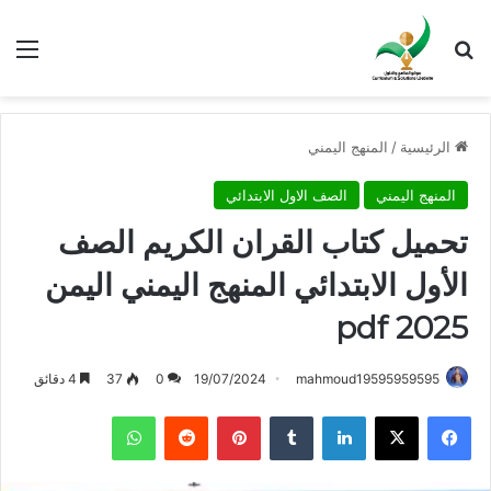
بحث عن
الق
الرئيسية
/
المنهج اليمني
المنهج اليمني
الصف الاول الابتدائي
تحميل كتاب القران الكريم الصف
الأول الابتدائي المنهج اليمني اليمن
2025 pdf
mahmoud19595959595
19/07/2024
0
37
4 دقائق
فيسبوك
X
لينكدإن
بينتيريست
واتساب