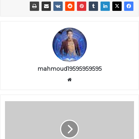
mahmoud19595959595
موقع
الويب