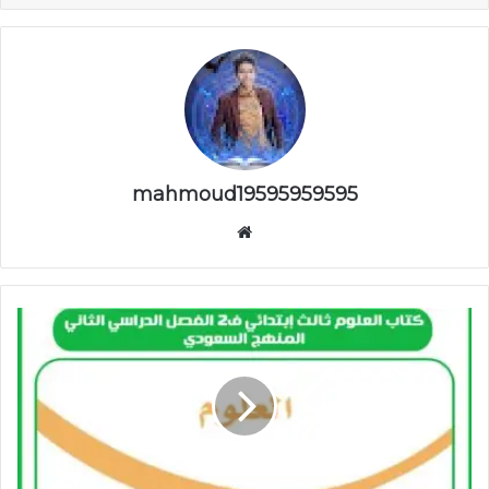
mahmoud19595959595
موقع
الويب