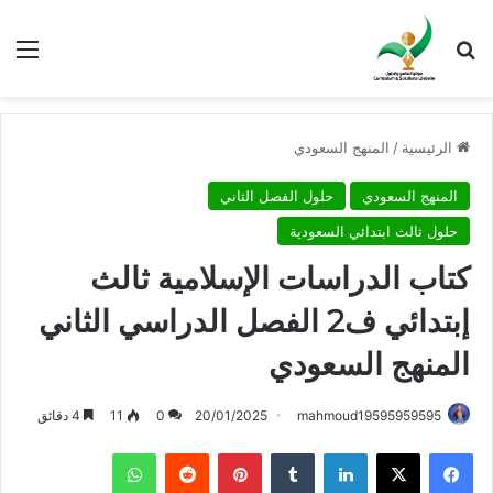
بحث عن
الق
الرئيسية
/
المنهج السعودي
المنهج السعودي
حلول الفصل الثاني
حلول ثالث ابتدائي السعودية
كتاب الدراسات الإسلامية ثالث
إبتدائي ف2 الفصل الدراسي الثاني
المنهج السعودي
mahmoud19595959595
20/01/2025
0
11
4 دقائق
فيسبوك
X
لينكدإن
بينتيريست
واتساب