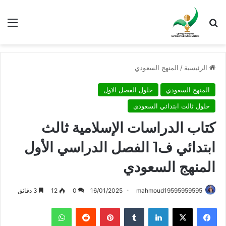
بحث عن
الق
الرئيسية
/
المنهج السعودي
المنهج السعودي
حلول الفصل الاول
حلول ثالث ابتدائي السعودي
كتاب الدراسات الإسلامية ثالث
ابتدائي ف1 الفصل الدراسي الأول
المنهج السعودي
mahmoud19595959595
16/01/2025
0
12
3 دقائق
فيسبوك
X
لينكدإن
بينتيريست
واتساب