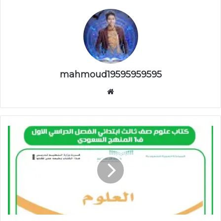
mahmoud19595959595
موقع
الويب