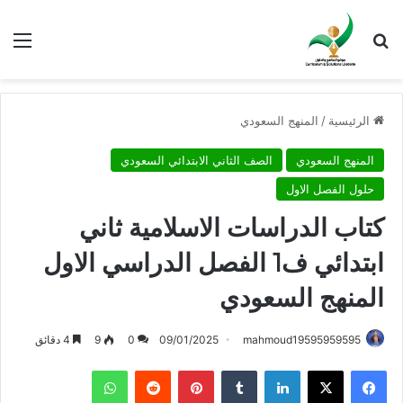
بحث عن
الق
الرئيسية
/
المنهج السعودي
المنهج السعودي
الصف الثاني الابتدائي السعودي
حلول الفصل الاول
كتاب الدراسات الاسلامية ثاني
ابتدائي ف1 الفصل الدراسي الاول
المنهج السعودي
mahmoud19595959595
09/01/2025
0
9
4 دقائق
فيسبوك
X
لينكدإن
بينتيريست
واتساب