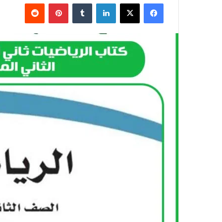
فيسبوك
X
لينكدإن
بينتيريست