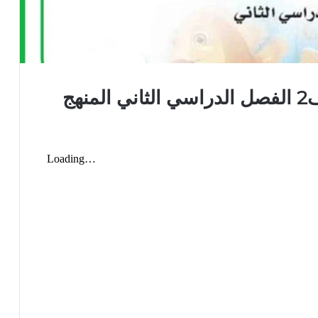
كتاب الرياضيات ثاني ابتدائي ف2 الفصل الدراسي الثاني المنهج