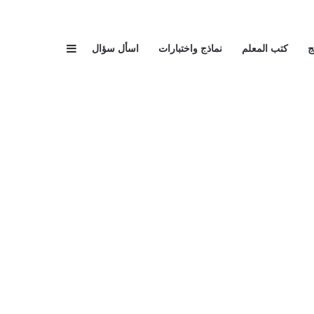
إضافة عمود جا
ج
كتب المعلم
نماذج واختبارات
اسأل سؤال