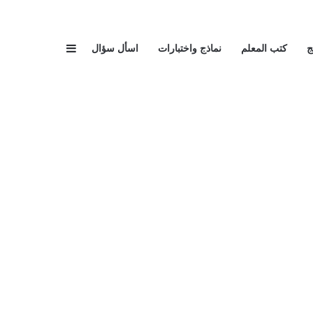
إضافة عمود جا
ج
كتب المعلم
نماذج واختبارات
اسأل سؤال