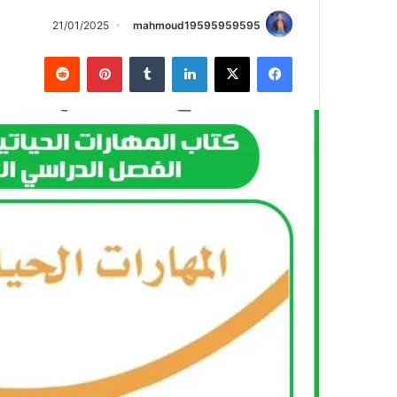
21/01/2025
mahmoud19595959595
فيسبوك
X
لينكدإن
بينتيريست