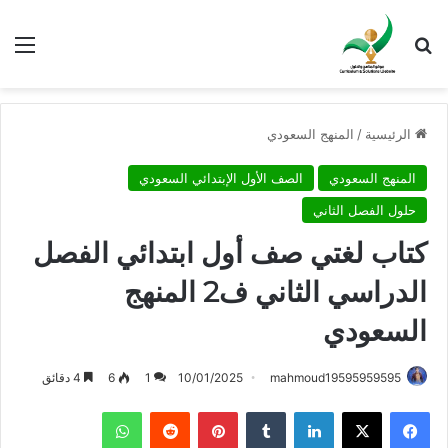
بحث عن
الق
الرئيسية
/
المنهج السعودي
المنهج السعودي
الصف الأول الإبتدائي السعودي
حلول الفصل الثاني
كتاب لغتي صف أول ابتدائي الفصل
الدراسي الثاني ف2 المنهج
السعودي
mahmoud19595959595
10/01/2025
1
6
4 دقائق
فيسبوك
X
لينكدإن
بينتيريست
واتساب