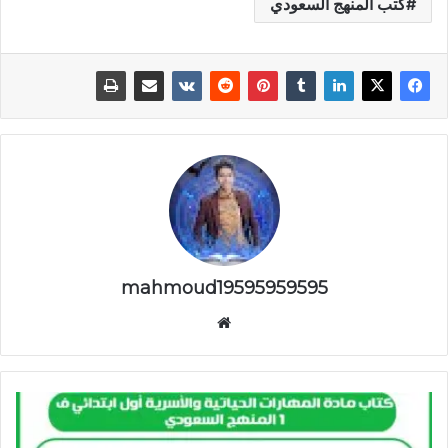
كتب المنهج السعودي
mahmoud19595959595
موقع
الويب