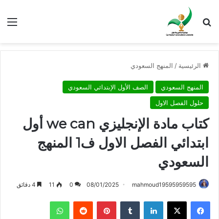
بحث عن
الق
الرئيسية
/
المنهج السعودي
المنهج السعودي
الصف الأول الإبتدائي السعودي
حلول الفصل الاول
كتاب مادة الإنجليزي we can أول
ابتدائي الفصل الاول ف1 المنهج
السعودي
mahmoud19595959595
08/01/2025
0
11
4 دقائق
فيسبوك
X
لينكدإن
بينتيريست
واتساب