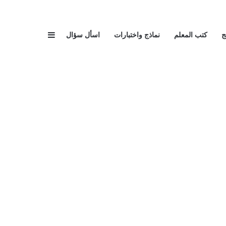
إضافة عمود جا
ج
كتب المعلم
نماذج واختبارات
اسأل سؤال