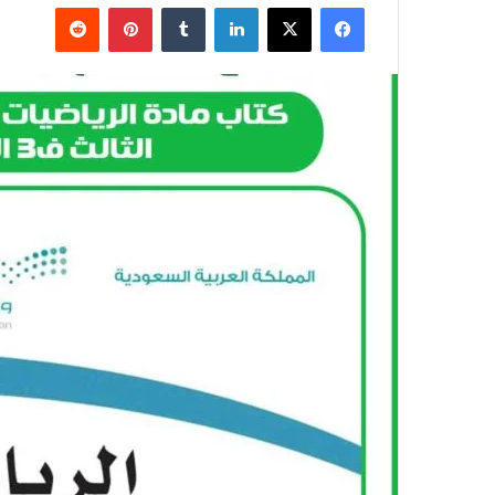
فيسبوك
X
لينكدإن
بينتيريست