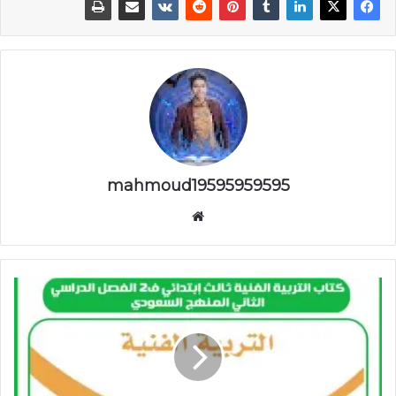
mahmoud19595959595
موقع
الويب