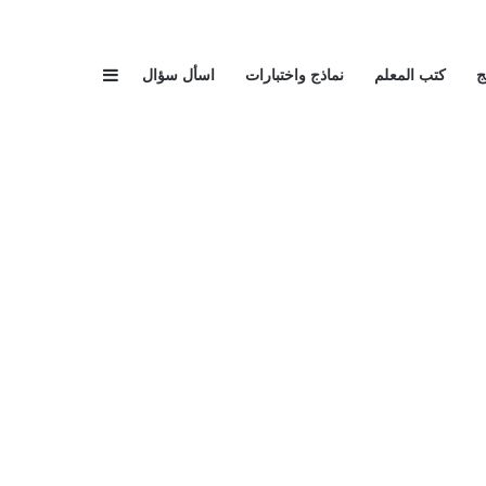
إضافة عمود جا
ج
كتب المعلم
نماذج واختبارات
اسأل سؤال