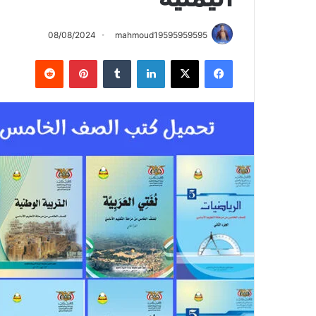
08/08/2024
mahmoud19595959595
فيسبوك
X
لينكدإن
بينتيريست