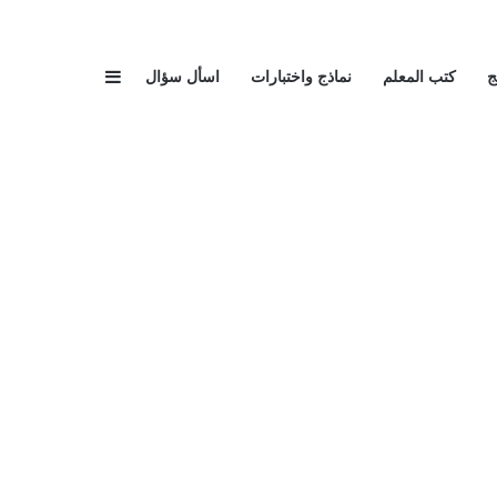
إضافة عمود جا
ج
كتب المعلم
نماذج واختبارات
اسأل سؤال