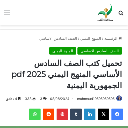
بحث عن
الق
الرئيسية
/
المنهج اليمني
/
الصف السادس الاساسي
الصف السادس الاساسي
المنهج اليمني
تحميل كتب الصف السادس
الأساسي المنهج اليمني 2025 pdf
الجمهورية اليمنية
mahmoud19595959595
08/08/2024
3
338
4 دقائق
فيسبوك
X
لينكدإن
بينتيريست
واتساب