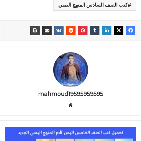
كتب الصف السادس المنهج اليمني
mahmoud19595959595
موقع
الويب