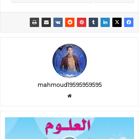
mahmoud19595959595
موقع
الويب