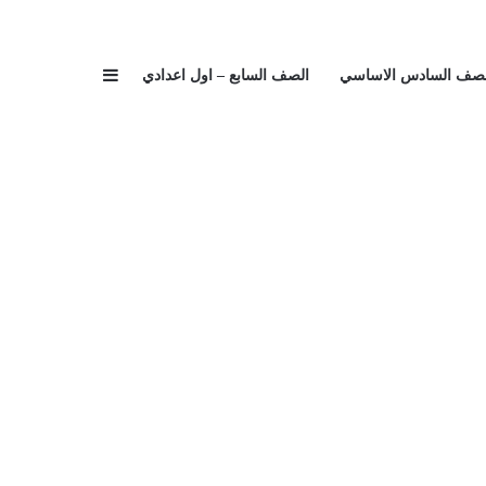
إضافة عمود جا
لصف السادس الاساسي
الصف السابع – اول اعدادي